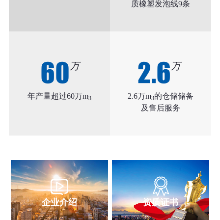
质橡塑发泡线9条
60
2.6
万
万
年产量超过60万m
2.6万m
的仓储储备
3
3
及售后服务
企业介绍
资质证书