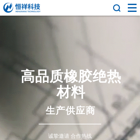
高
品
质
橡
胶
绝
热
材
料
生
产
供
应
商
诚挚邀请 合作热线