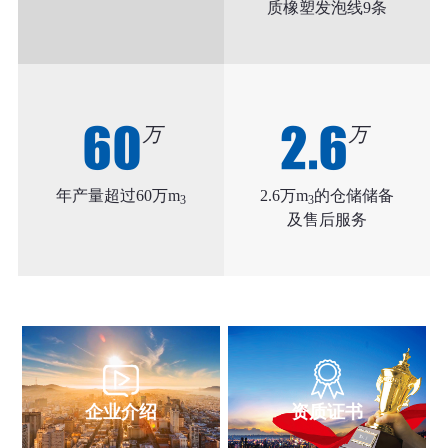
质橡塑发泡线9条
60
2.6
万
万
年产量超过60万m
2.6万m
的仓储储备
3
3
及售后服务
企业介绍
资质证书