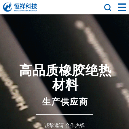
高
品
质
橡
胶
绝
热
材
料
生
产
供
应
商
诚挚邀请 合作热线