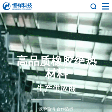
高
品
质
橡
胶
绝
热
材
料
生
产
供
应
商
诚挚邀请 合作热线