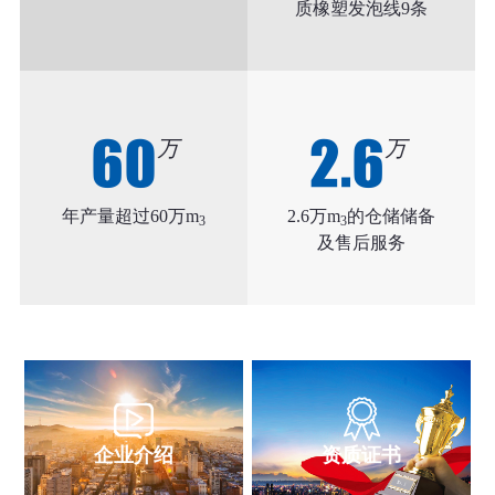
质橡塑发泡线9条
60
2.6
万
万
年产量超过60万m
2.6万m
的仓储储备
3
3
及售后服务
企业介绍
资质证书